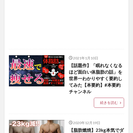
2021年1月10日
【話題作】「眠れなくなる
ほど面白い体脂肪の話」を
世界一わかりやすく要約し
てみた【本要約】#本要約
チャンネル
続きを読む
2020年12月19日
【脂肪燃焼】23kg本気でダ