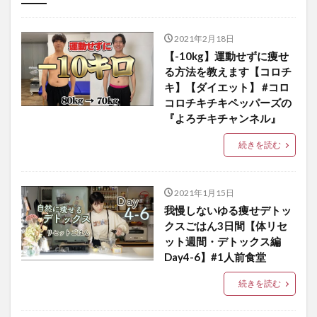
バラエティ
教育
趣味
音楽
ダイエット
美容
2021年2月18日
【-10kg】運動せずに痩せ
る方法を教えます【コロチ
キ】【ダイエット】 #コロ
コロチキチキペッパーズの
『よろチキチャンネル』
続きを読む
2021年1月15日
我慢しないゆる痩せデトッ
クスごはん3日間【体リセ
ット週間・デトックス編
Day4-6】#1人前食堂
続きを読む