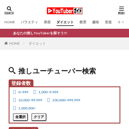
HOME
バラエティ
美容
ダイエット
教育
趣味
音楽
キャバ
あなたの推しYouTuberを探そう!!!
ダイエット
HOME
推しユーチューバー検索
登録者数
0~999
1,000~9,999
10,000~99,999
100,000~999,999
1,000,000~
全選択
クリア