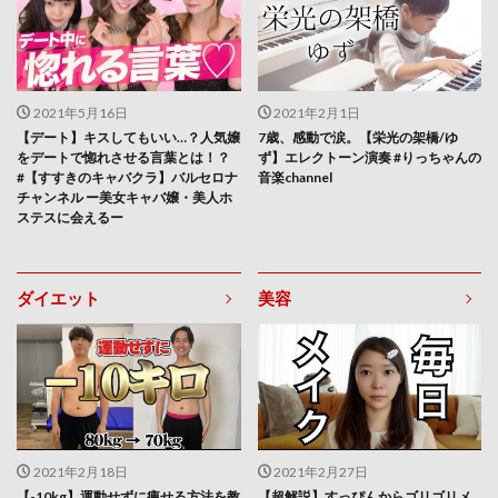
2021年5月16日
2021年2月1日
【デート】キスしてもいい…？人気嬢
7歳、感動で涙。【栄光の架橋/ゆ
をデートで惚れさせる言葉とは！？
ず】エレクトーン演奏 #りっちゃんの
#【すすきのキャバクラ】バルセロナ
音楽channel
チャンネル ー美女キャバ嬢・美人ホ
ステスに会えるー
ダイエット
美容
2021年2月18日
2021年2月27日
【-10kg】運動せずに痩せる方法を教
【超解説】すっぴんからゴリゴリメ