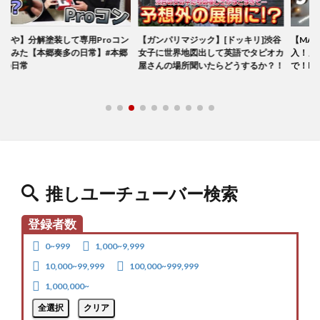
装して専用Proコン
【ガンパリマジック】[ドッキリ]渋谷
【MAC】ブラウン
郷奏多の日常】#本郷
女子に世界地図出して英語でタピオカ
入！ヌーディーから
屋さんの場所聞いたらどうするか？！
で！by しゅなたん / S
推しユーチューバー検索
登録者数
0~999
1,000~9,999
10,000~99,999
100,000~999,999
1,000,000~
全選択
クリア