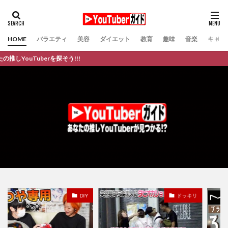
HOME
バラエティ
美容
ダイエット
教育
趣味
音楽
キャバ
uberを探そう!!!
DIY
ドッキリ