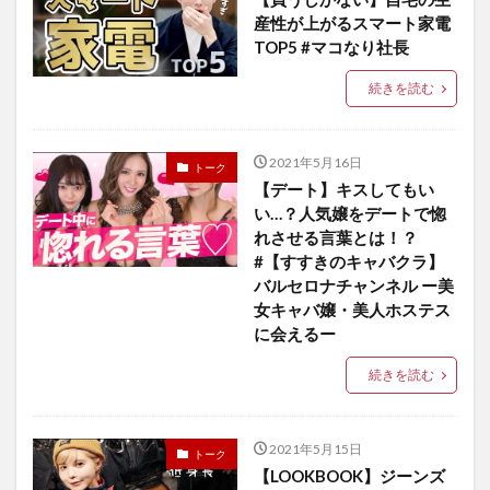
産性が上がるスマート家電
TOP5 #マコなり社長
続きを読む
2021年5月16日
トーク
【デート】キスしてもい
い…？人気嬢をデートで惚
れさせる言葉とは！？
#【すすきのキャバクラ】
バルセロナチャンネル ー美
女キャバ嬢・美人ホステス
に会えるー
続きを読む
2021年5月15日
トーク
【LOOKBOOK】ジーンズ