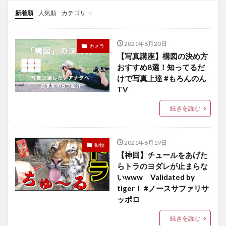
新着順
人気順
カテゴリ
バラエティ
教育
趣味
音楽
ダイエット
美容
2021年6月20日
カメラ
【写真講座】構図の決め方
おすすめ8選！知ってるだ
けで写真上達 #もろんのん
TV
続きを読む
2021年6月19日
動物
【神回】チュールをあげた
らトラのヨダレが止まらな
いwww Validated by
tiger！ #ノースサファリサ
ッポロ
続きを読む