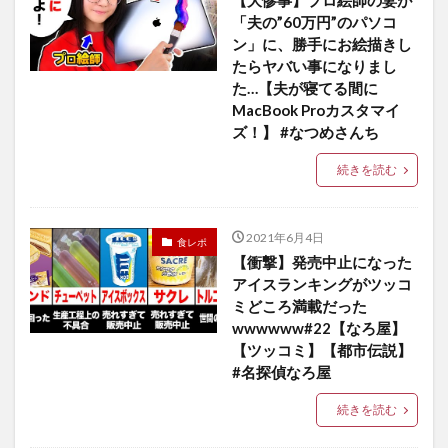
【大惨事】プロ絵師の妻が
「夫の”60万円”のパソコ
ン」に、勝手にお絵描きし
たらヤバい事になりまし
た…【夫が寝てる間に
MacBook Proカスタマイ
ズ！】 #なつめさんち
続きを読む
2021年6月4日
食レポ
【衝撃】発売中止になった
アイスランキングがツッコ
ミどころ満載だった
wwwwww#22【なろ屋】
【ツッコミ】【都市伝説】
#名探偵なろ屋
続きを読む