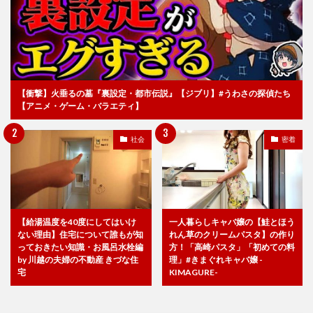
【衝撃】火垂るの墓『裏設定・都市伝説』【ジブリ】#うわさの探偵たち
【アニメ・ゲーム・バラエティ】
社会
密着
【給湯温度を40度にしてはいけ
一人暮らしキャバ嬢の【鮭とほう
ない理由】住宅について誰もが知
れん草のクリームパスタ】の作り
っておきたい知識・お風呂水栓編
方！「高崎パスタ」「初めての料
by 川越の夫婦の不動産 きづな住
理」#きまぐれキャバ嬢 -
宅
KIMAGURE-