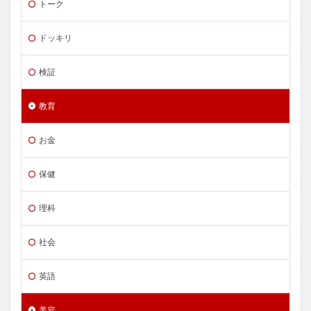
トーク
ドッキリ
検証
教育
お金
保健
理科
社会
英語
美容