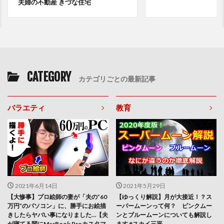
夫婦の不動産 きづな住宅
CATEGORY
カテゴリごとの最新記事
バラエティ
教育
2021年6月14日
2021年5月29日
【大惨事】プロ絵師の妻が「夫の”60
【ゆっくり解説】月が大接近！？ス
万円”のパソコン」に、勝手にお絵描
ーパームーンって何？ ピンクムー
きしたらヤバい事になりました…【夫
ンとブルームーンについても解説し
が寝てる間にMacBook Proカスタマ
ます #スカイ三平