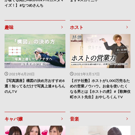
イズ！】 #なつめさんち
趣味
ホスト
2021年6月20日
2021年3月17日
【写真講座】構図の決め方おすすめ8
【ガチ社塾】ホストが1,000万売るた
選！知ってるだけで写真上達 #もろん
めの営業ノウハウ。お金を使いたく
のんTV
なる男とは【ホストの虎】 #【歌舞伎
町ホスト先生】おやしろくん TV
キャバ嬢
音楽