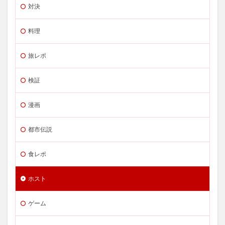
対決
料理
旅レポ
検証
漫画
都市伝説
食レポ
ホスト
ゲーム