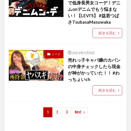
で低身長男女コーデ！デニ
ムonデニムでもう悩まな
い！【LEVI’S】 #益若つば
さTsubasaMasuwaka
続きを読む
2021年5月8日
トーク
売れっ子キャバ嬢のカバン
の中身チェックしたら現金
が神がかっていた！！ #わ
っちょいch
続きを読む
1
2
3
Next