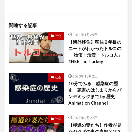
関連する記事
2021年1月25日
社会
【海外移住】移住２年目の
ニートがわかったトルコの
「 物価・治安・トルコ人」
#NEET in Turkey
2020年10月2日
社会
10分でみる 感染症の歴
史 家畜のはじまりからパ
ンデミックまで by 歴史
Animation Channel
2021年2月27日
社会
【極道の妻たち】作者が見
たヤクザの妻の素顔とは？