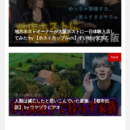
2019年10月31日
地方ホストオーナーが大阪ホストに一日体験入店し
てみた by 【ホストカップルch】すいせい兄さん
Next
2019年11月1日
人類は滅亡したと思いこんでいた家族…【都市伝
説】 by ウマヅラビデオ