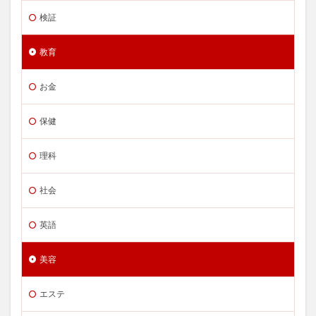
検証
教育
お金
保健
理科
社会
英語
美容
エステ