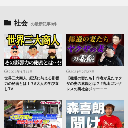
社会
の最新記事8件
2021年4月11日
2021年2月27日
世界三大商人…経済に与える影響
【極道の妻たち】作者が見たヤク
力の秘密とは！？#大人の学び直
ザの妻の素顔とは？ #丸山ゴンザ
しTV
レスの裏社会ジャーニー