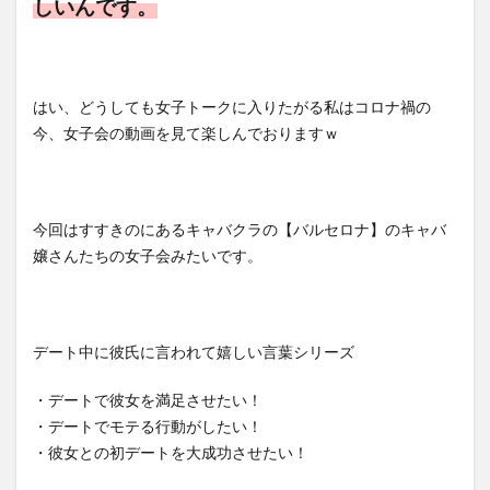
しいんです。
はい、どうしても女子トークに入りたがる私はコロナ禍の
今、女子会の動画を見て楽しんでおりますｗ
今回はすすきのにあるキャバクラの【バルセロナ】のキャバ
嬢さんたちの女子会みたいです。
デート中に彼氏に言われて嬉しい言葉シリーズ
・デートで彼女を満足させたい！
・デートでモテる行動がしたい！
・彼女との初デートを大成功させたい！