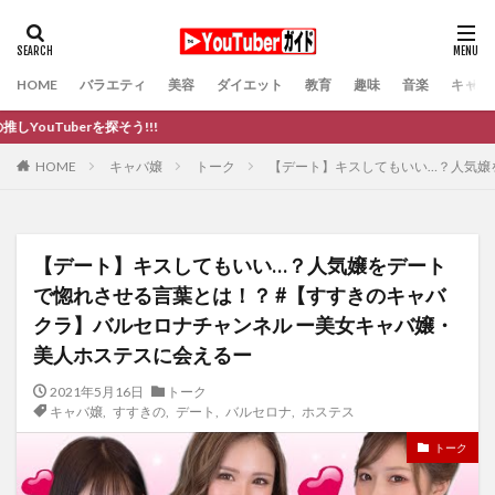
HOME
バラエティ
美容
ダイエット
教育
趣味
音楽
キャバ
erを探そう!!!
キャバ嬢
トーク
【デート】キスしてもいい…？人気嬢
HOME
【デート】キスしてもいい…？人気嬢をデート
で惚れさせる言葉とは！？ #【すすきのキャバ
クラ】バルセロナチャンネル ー美女キャバ嬢・
美人ホステスに会えるー
2021年5月16日
トーク
キャバ嬢
,
すすきの
,
デート
,
バルセロナ
,
ホステス
トーク