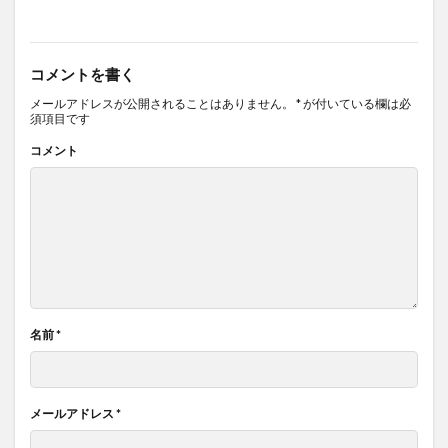
コメントを書く
メールアドレスが公開されることはありません。
*
が付いている欄は必
須項目です
コメント
名前
*
メールアドレス
*