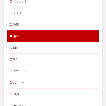
マッサージ
メイク
整形
趣味
DIY
PC
アウトドア
おもちゃ
お酒
ガジェット