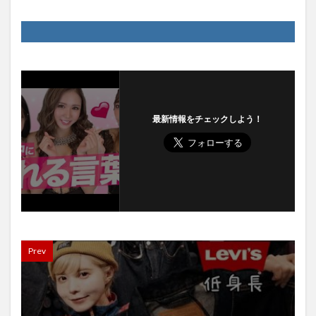
最新情報をチェックしよう！
Prev