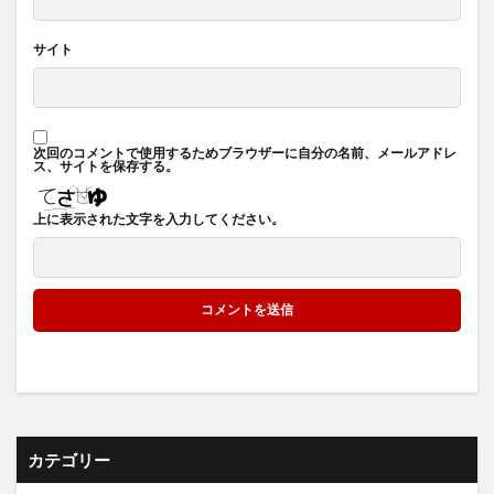
サイト
次回のコメントで使用するためブラウザーに自分の名前、メールアドレ
ス、サイトを保存する。
上に表示された文字を入力してください。
カテゴリー