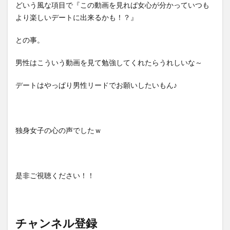
どいう風な項目で『この動画を見れば女心が分かっていつも
より楽しいデートに出来るかも！？』
との事。
男性はこういう動画を見て勉強してくれたらうれしいな～
デートはやっぱり男性リードでお願いしたいもん♪
独身女子の心の声でしたｗ
是非ご視聴ください！！
チャンネル登録