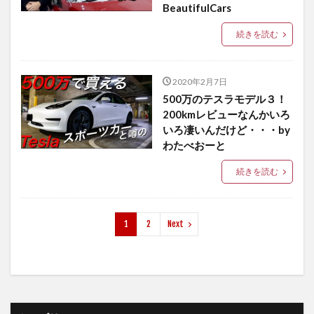
BeautifulCars
続きを読む
2020年2月7日
500万のテスラモデル３！
200kmレビューなんかいろ
いろ凄いんだけど・・・by
わたべおーと
続きを読む
1
2
Next