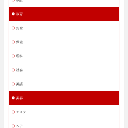
教育
お金
保健
理科
社会
英語
美容
エステ
ヘア