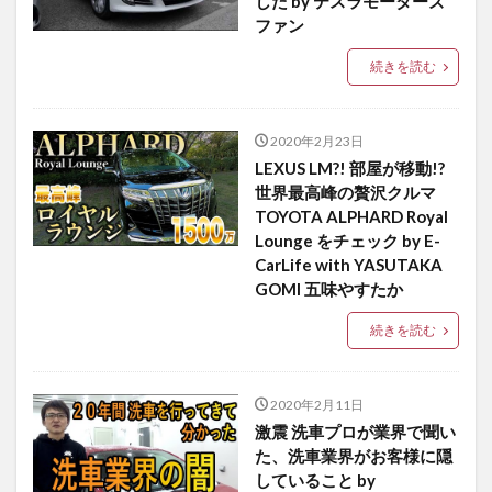
した by テスラモーターズ
ファン
続きを読む
2020年2月23日
LEXUS LM?! 部屋が移動!?
世界最高峰の贅沢クルマ
TOYOTA ALPHARD Royal
Lounge をチェック by E-
CarLife with YASUTAKA
GOMI 五味やすたか
続きを読む
2020年2月11日
激震 洗車プロが業界で聞い
た、洗車業界がお客様に隠
していること by