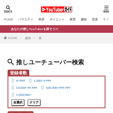
HOME
バラエティ
美容
ダイエット
教育
趣味
音楽
キャバ
あなたの推しYouTuberを探そう!!!
趣味
車
HOME
推しユーチューバー検索
登録者数
0~999
1,000~9,999
10,000~99,999
100,000~999,999
1,000,000~
全選択
クリア