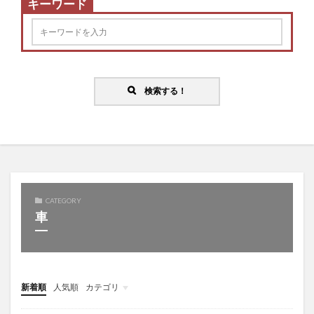
キーワード
検索する！
CATEGORY
車
新着順
人気順
カテゴリ
バラエティ
教育
趣味
音楽
ダイエット
美容