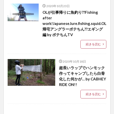
2020年10月23日
OLが仕事帰りに魚釣り??Fishing
after
work!Japanese.lure.fishing.squid.OL
帰宅アングラーポテちん??エギング
編 by ポテちんTV
続きを読む
2020年10月18日
超長いラップでハンモック
作ってキャンプしたら白骨
化した何かが… by CABHEY
RIDE ON!!
続きを読む