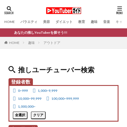
HOME
バラエティ
美容
ダイエット
教育
趣味
音楽
キャバ
あなたの推しYouTuberを探そう!!!
趣味
アウトドア
HOME
推しユーチューバー検索
登録者数
0~999
1,000~9,999
10,000~99,999
100,000~999,999
1,000,000~
全選択
クリア