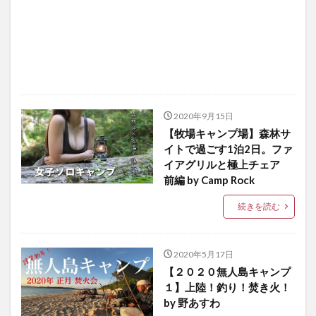
2020年9月15日
【牧場キャンプ場】森林サ
イトで過ごす1泊2日。ファ
イアグリルと極上チェア
前編 by Camp Rock
続きを読む
2020年5月17日
【２０２０無人島キャンプ
１】上陸！釣り！焚き火！
by 野あすわ