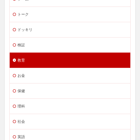
トーク
ドッキリ
検証
教育
お金
保健
理科
社会
英語