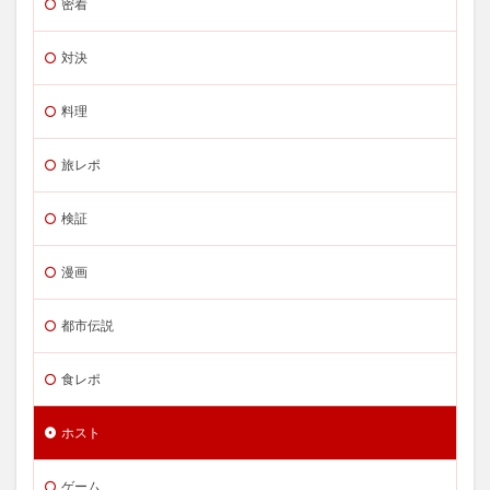
密着
対決
料理
旅レポ
検証
漫画
都市伝説
食レポ
ホスト
ゲーム