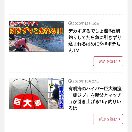
2020年12月10日
デカすぎるでしょ😱‼️石鯛
釣りしてたら魚に引きずり
込まれるはめに💦 #ポテち
んTV
続きを読む
2020年10月27日
有明海のハイパー巨大網漁
「棚ジブ」を親父とマッチ
ョが引き上げる? by 釣りい
ろは
続きを読む