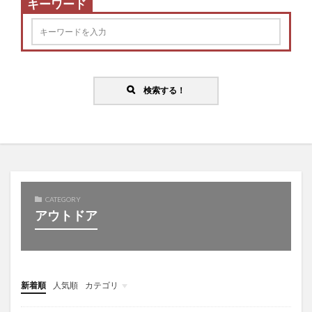
キーワード
検索する！
CATEGORY
アウトドア
新着順
人気順
カテゴリ
バラエティ
教育
趣味
音楽
ダイエット
美容