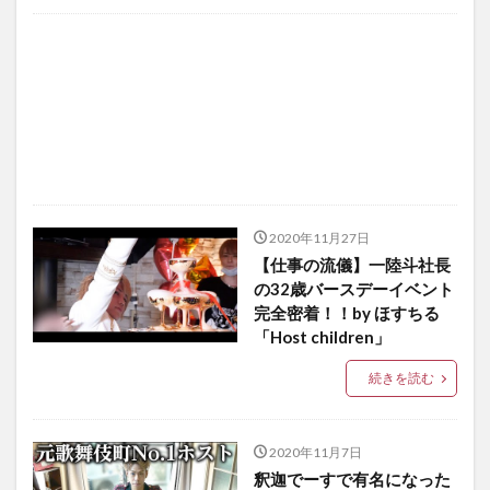
2020年11月27日
【仕事の流儀】一陸斗社長
の32歳バースデーイベント
完全密着！！by ほすちる
「Host children」
続きを読む
2020年11月7日
釈迦でーすで有名になった