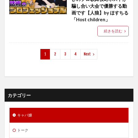
騙し合い大会で優勝する動
画です【人狼】by ほすちる
「Host children」
続きを読む
1
2
3
4
Next
カテゴリー
キャバ嬢
トーク