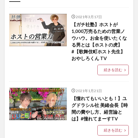
バラエティ
教育
趣味
音楽
ダイエット
美容
2021年3月17日
【ガチ社塾】ホストが
1,000万売るための営業ノ
ウハウ。お金を使いたくな
る男とは【ホストの虎】
#【歌舞伎町ホスト先生】
おやしろくん TV
続きを読む
2021年1月21日
【憧れてもいいとも！】ユ
グドラシル社 美緒会長【時
間の費やし方、経営論と
は】#憧れてまーすTV
続きを読む