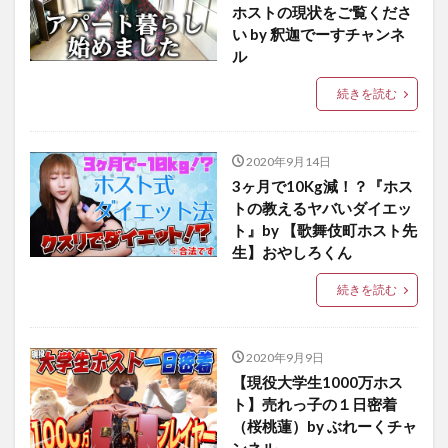
ホストの現状をご覧くださ
い by 釈迦でーすチャンネ
ル
続きを読む
2020年9月14日
3ヶ月で10Kg減！？『ホス
トの教えるヤバいダイエッ
ト』by 【歌舞伎町ホスト先
生】おやしろくん
続きを読む
2020年9月9日
【現役大学生1000万ホス
ト】売れっ子の１日密着
（桜桃蓮）by ぶれーくチャ