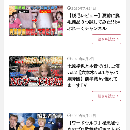
2020年7月24日
【脱毛レビュー】夏前に脱
毛商品３つ試してみた!! by
ぶれーくチャンネル
続きを読む
2020年6月9日
七原柊也と本音ではしご酒
vol.2【六本木Nol.1キャバ
嬢降臨】前半戦 by 憧れて
まーすTV
続きを読む
2020年5月21日
【ワードウルフ】極悪嘘つ
きのプロ歌舞伎町ホストが