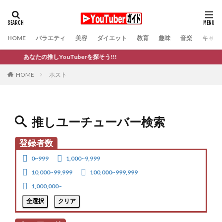
HOME
バラエティ
美容
ダイエット
教育
趣味
音楽
キャバ
あなたの推しYouTuberを探そう!!!
ホスト
HOME
推しユーチューバー検索
登録者数
0~999
1,000~9,999
10,000~99,999
100,000~999,999
1,000,000~
全選択
クリア