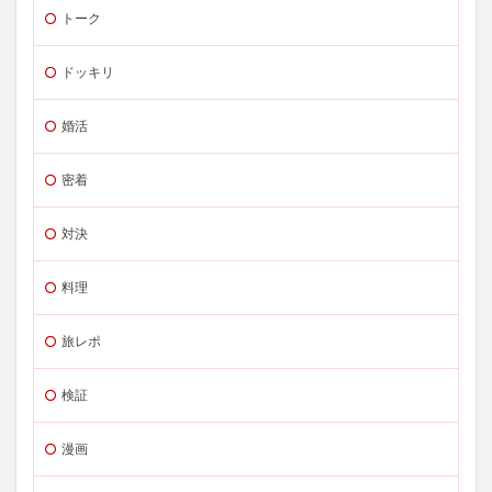
トーク
ドッキリ
婚活
密着
対決
料理
旅レポ
検証
漫画