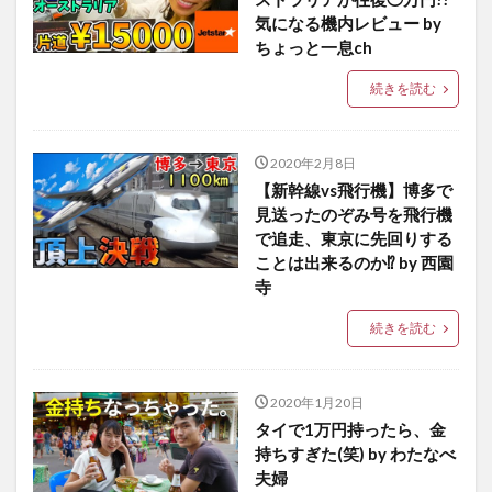
気になる機内レビュー by
ちょっと一息ch
続きを読む
2020年2月8日
【新幹線vs飛行機】博多で
見送ったのぞみ号を飛行機
で追走、東京に先回りする
ことは出来るのか⁉ by 西園
寺
続きを読む
2020年1月20日
タイで1万円持ったら、金
持ちすぎた(笑) by わたなべ
夫婦