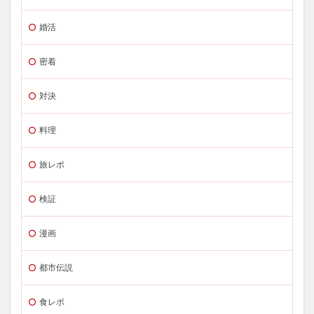
婚活
密着
対決
料理
旅レポ
検証
漫画
都市伝説
食レポ