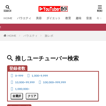
HOME
バラエティ
美容
ダイエット
教育
趣味
音楽
キャバ
あなた
バラエティ
旅レポ
HOME
推しユーチューバー検索
登録者数
0~999
1,000~9,999
10,000~99,999
100,000~999,999
1,000,000~
全選択
クリア