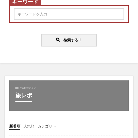
キーワード
検索する！
CATEGORY
旅レポ
新着順
人気順
カテゴリ
バラエティ
教育
趣味
音楽
ダイエット
美容