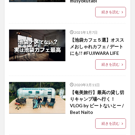
musyokutabi
続きを読む
2021年1月7日
【池袋カフェ５選】オスス
メおしゃれカフェ / デート
にも!! #FUJIWARA LIFE
続きを読む
2020年3月11日
【奄美旅行】最高の貸し切
りキャンプ場へ行く！
VLOG by ビートないとー /
Beat Naito
続きを読む