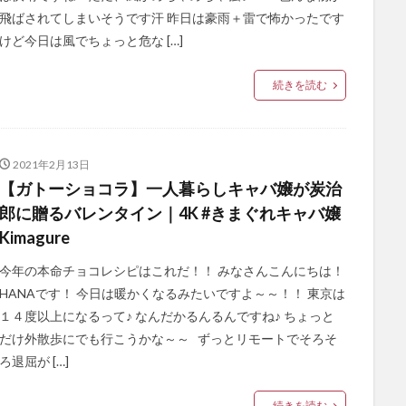
飛ばされてしまいそうです汗 昨日は豪雨＋雷で怖かったです
けど今日は風でちょっと危な […]
続きを読む
2021年2月13日
【ガトーショコラ】一人暮らしキャバ嬢が炭治
郎に贈るバレンタイン｜4K #きまぐれキャバ嬢
Kimagure
今年の本命チョコレシピはこれだ！！ みなさんこんにちは！
HANAです！ 今日は暖かくなるみたいですよ～～！！ 東京は
１４度以上になるって♪ なんだかるんるんですね♪ ちょっと
だけ外散歩にでも行こうかな～～ ずっとリモートでそろそ
ろ退屈が […]
続きを読む