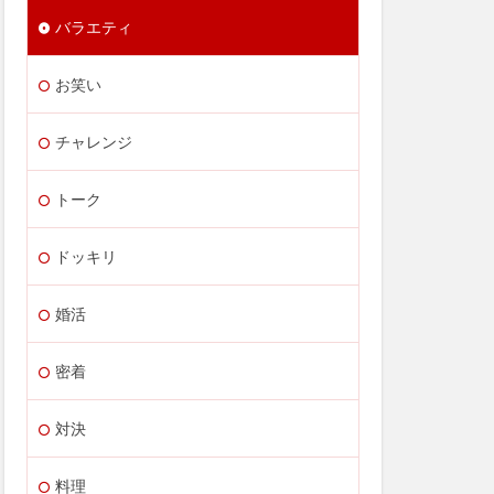
バラエティ
お笑い
チャレンジ
トーク
ドッキリ
婚活
密着
対決
料理