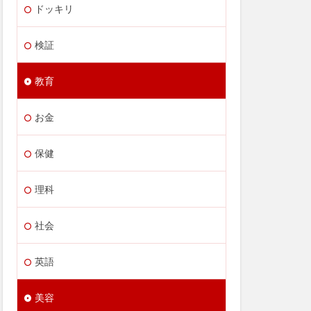
ドッキリ
検証
教育
お金
保健
理科
社会
英語
美容