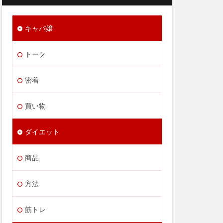
キャバ嬢
トーク
密着
買い物
ダイエット
商品
方法
筋トレ