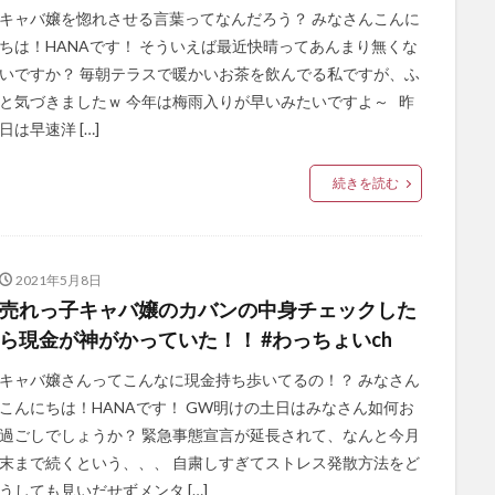
キャバ嬢を惚れさせる言葉ってなんだろう？ みなさんこんに
ちは！HANAです！ そういえば最近快晴ってあんまり無くな
いですか？ 毎朝テラスで暖かいお茶を飲んでる私ですが、ふ
と気づきましたｗ 今年は梅雨入りが早いみたいですよ～ 昨
日は早速洋 […]
続きを読む
2021年5月8日
売れっ子キャバ嬢のカバンの中身チェックした
ら現金が神がかっていた！！ #わっちょいch
キャバ嬢さんってこんなに現金持ち歩いてるの！？ みなさん
こんにちは！HANAです！ GW明けの土日はみなさん如何お
過ごしでしょうか？ 緊急事態宣言が延長されて、なんと今月
末まで続くという、、、 自粛しすぎてストレス発散方法をど
うしても見いだせずメンタ […]