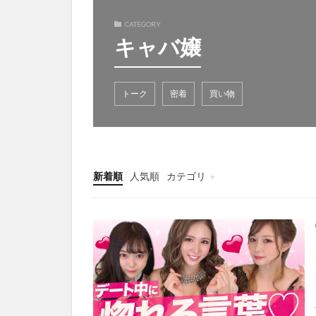
CATEGORY
キャバ嬢
トーク
密着
買い物
新着順
人気順
カテゴリ
バラエティ
教育
趣味
音楽
ダイエット
美容