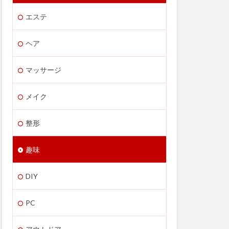
エステ
ヘア
マッサージ
メイク
整形
趣味
DIY
PC