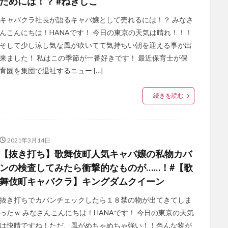
ためには！？ #ねぎしこ
キャバクラ社長が語るキャバ嬢として売れるには！？ みなさ
んこんにちは！HANAです！ 今日の東京の天気は晴れ！！！
そして少し涼し気な風が吹いてて気持ちい朝を迎える事が出
来ました！ 私はこの季節が一番好きです！ 最近保育士が保
育園を集団で退社するニュー […]
続きを読む
2021年3月14日
【抜き打ち】歌舞伎町人気キャバ嬢の私物カバ
ンの検査してみたら衝撃的なものが……！#【歌
舞伎町キャバクラ】キングダムクイーン
抜き打ちでカバンチェックしたら１８禁の物が出てきてしま
ったｗ みなさんこんにちは！HANAです！ 今日の東京の天気
は快晴ですね！ただ、風がめちゃめちゃ強い！！色んな物が