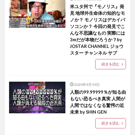
米ユタ州で『モノリス』発
見 地球外生命体の知的なモ
ノか？ モノリスはデカイパ
ソコンか？ 今回の発見でこ
んな不思議なもの 実際には
3mだが本物だろうか？by
JOSTAR CHANNEL ジョウ
スター チャンネル サブ
続きを読む
2020年9月19日
人類の99.99999％が知る由
もない恐るべき真実 人間が
人間ではなくなる驚愕の近
未来 by SHIN GEN
続きを読む