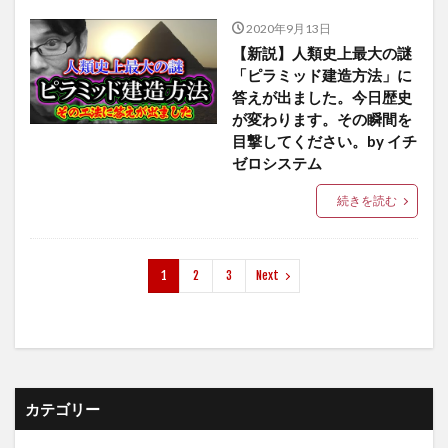
2020年9月13日
【新説】人類史上最大の謎
「ピラミッド建造方法」に
答えが出ました。今日歴史
が変わります。その瞬間を
目撃してください。by イチ
ゼロシステム
続きを読む
1
2
3
Next
カテゴリー