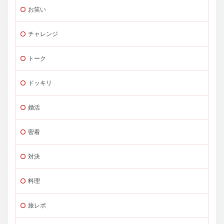
お笑い
チャレンジ
トーク
ドッキリ
婚活
密着
対決
料理
旅レポ