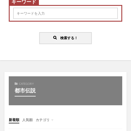
キーワード
検索する！
CATEGORY
都市伝説
新着順
人気順
カテゴリ
バラエティ
教育
趣味
音楽
ダイエット
美容