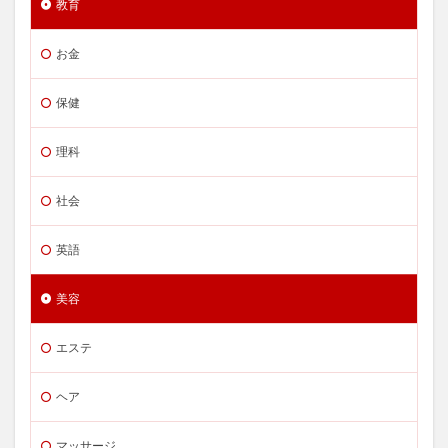
教育
お金
保健
理科
社会
英語
美容
エステ
ヘア
マッサージ