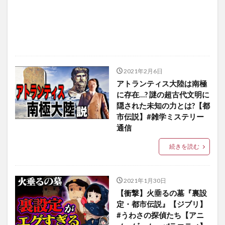
2021年2月6日
アトランティス大陸は南極
に存在…? 謎の超古代文明に
隠された未知の力とは?【都
市伝説】#雑学ミステリー
通信
続きを読む
2021年1月30日
【衝撃】火垂るの墓『裏設
定・都市伝説』【ジブリ】
#うわさの探偵たち【アニ