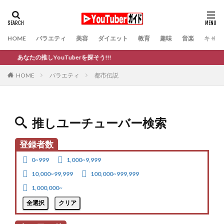
HOME
バラエティ
美容
ダイエット
教育
趣味
音楽
キャバ
あなたの推しYouTuberを探そう!!!
バラエティ
都市伝説
HOME
推しユーチューバー検索
登録者数
0~999
1,000~9,999
10,000~99,999
100,000~999,999
1,000,000~
全選択
クリア